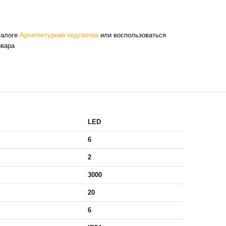
талоге
Архитектурная подсветка
или воспользоваться
овара
LED
6
2
3000
20
6