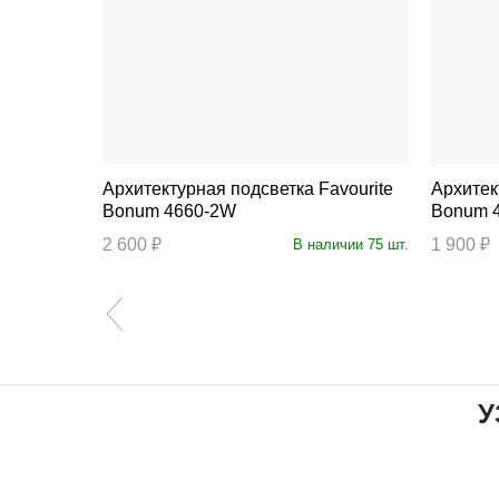
Архитектурная подсветка Favourite
Архитектур
Bonum 4660-2W
Bonum 
2 600 ₽
1 900 ₽
личии 16 шт.
В наличии 75 шт.
У