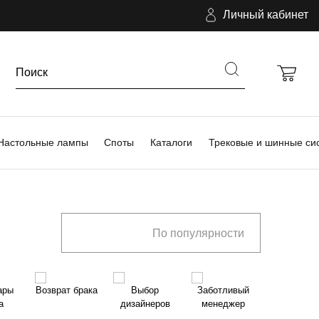
Личный кабинет
Настольные лампы
Споты
Каталоги
Трековые и шинные си
По популярности
ары
Возврат брака
Выбор
Заботливый
а
дизайнеров
менеджер