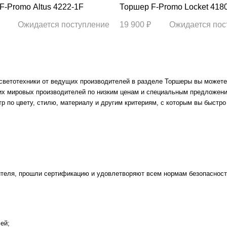
Торшер F-Promo Altus 4222-1F
Торшер F-Promo Locket 41
Ожидается поступление
19 900 ₽
Ожидается пос
ветотехники от ведущих производителей в разделе Торшеры вы можете 
их мировых производителей по низким ценам и специальным предложен
р по цвету, стилю, материалу и другим критериям, с которым вы быстр
теля, прошли сертификацию и удовлетворяют всем нормам безопасности
ей;