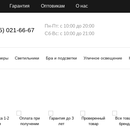
Гарантия
Оптовикам
О нас
Пн-Пт: с 10:00 до 20:00
5) 021-66-67
Сб-Вс: с 10:00 до 21:00
шеры
Светильники
Бра и подсветки
Уличное освещение
а 1-2
Оплата при
Гарантия до 3
Проверенный
Все тов
я
получении
лет
товар
бренд