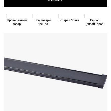
нный
Все товары
Возврат брака
Выбор
Заботливый
бренда
дизайнеров
менеджер