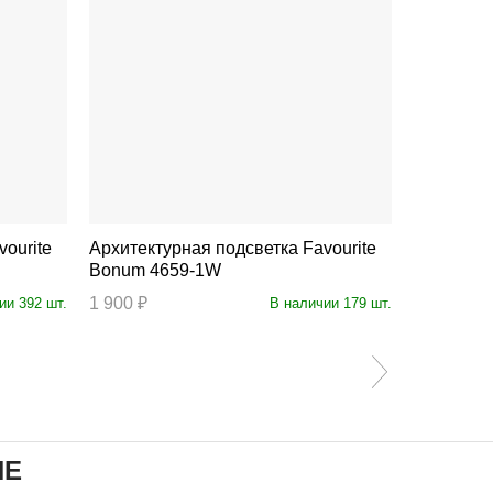
Архитектурная подсветка Favourite
Архитектурна
Bonum 4659-1W
Pola 451
1 900 ₽
7 500 ₽
ии 392 шт.
В наличии 179 шт.
ИЕ