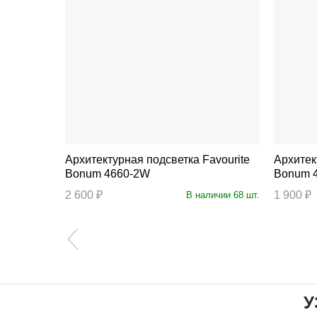
Архитектурная подсветка Favourite
Архитектур
Bonum 4660-2W
Bonum 
2 600 ₽
1 900 ₽
личии 16 шт.
В наличии 68 шт.
У