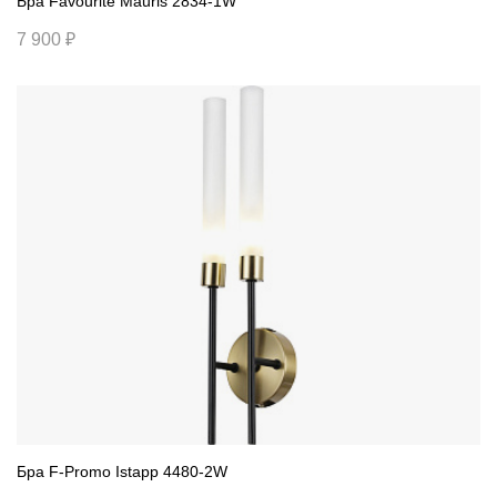
Бра Favourite Mauris 2834-1W
7 900 ₽
Бра F-Promo Istapp 4480-2W