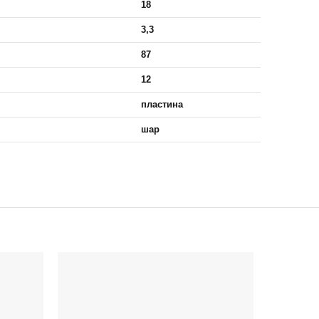
18
3,3
87
12
пластина
шар