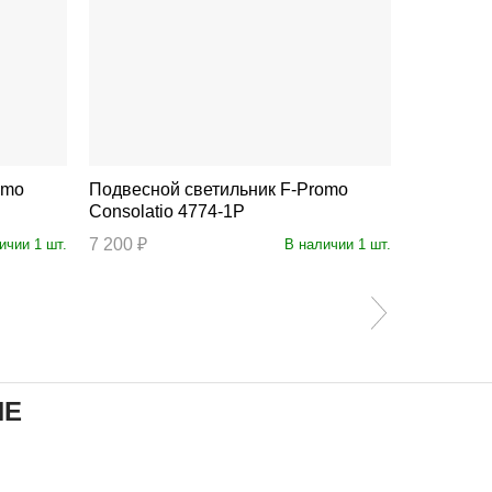
Подвесной светильник F-Promo
Подвесной св
Consolatio 4774-1P
Organicu
7 200 ₽
19 800 ₽
ичии 1 шт.
В наличии 1 шт.
ИЕ