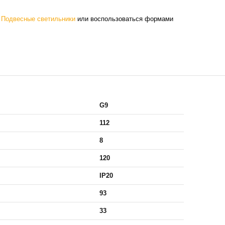
е
Подвесные светильники
или воспользоваться формами
G9
112
8
120
IP20
93
33