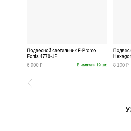
Подвесной светильник F-Promo
Подвесной
Fortis 4778-1P
Hexagon
6 900 ₽
8 100 ₽
личии 32 шт.
В наличии 19 шт.
У