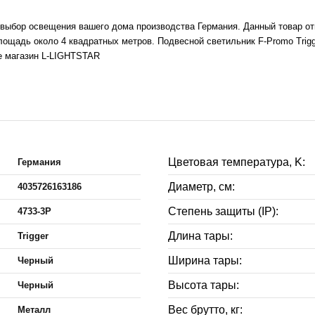
 выбор освещения вашего дома производства Германия. Данный товар отн
щадь около 4 квадратных метров. Подвесной светильник F-Promo Trigge
те магазин L-LIGHTSTAR
Цветовая температура, K:
Германия
Диаметр, см:
4035726163186
Степень защиты (IP):
4733-3P
Длина тары:
Trigger
Ширина тары:
Черный
Высота тары:
Черный
Вес брутто, кг:
Металл