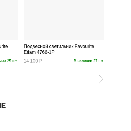
Подвесной светильник Favourite
Подвесной св
Etiam 4766-1P
Etiam 47
14 100 ₽
14 100 ₽
чии 25 шт.
В наличии 27 шт.
ИЕ