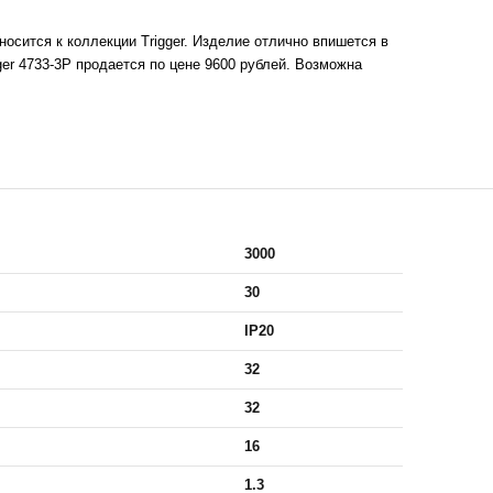
осится к коллекции Trigger. Изделие отлично впишется в
r 4733-3P продается по цене 9600 рублей. Возможна
3000
30
IP20
32
32
16
1.3