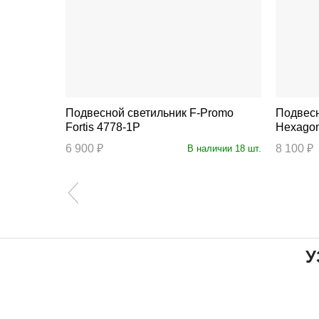
Подвесной светильник F-Promo
Подвесной
Fortis 4778-1P
Hexagon
6 900 ₽
8 100 ₽
личии 26 шт.
В наличии 18 шт.
У