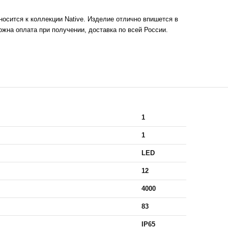
носится к коллекции Native. Изделие отлично впишется в
ожна оплата при получении, доставка по всей России.
1
1
LED
12
4000
83
IP65