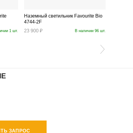
Наземный светильник Favourite Bio
Наземный свети
4744-2F
4744-1F
23 900 ₽
17 900 ₽
ичии 1 шт.
В наличии 96 шт.
ИЕ
ТЬ ЗАПРОС