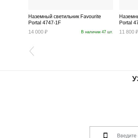
Наземный светильник Favourite
Наземный с
Portal 4747-1F
Portal 4
14 000 ₽
11 800 
ичии 135 шт.
В наличии 47 шт.
У