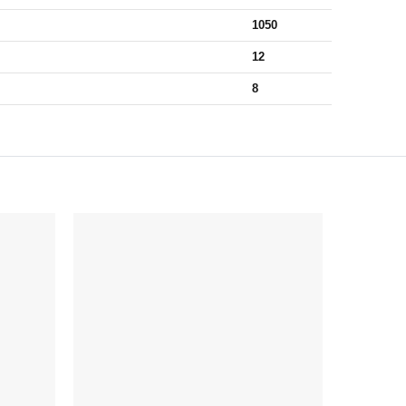
1050
12
8