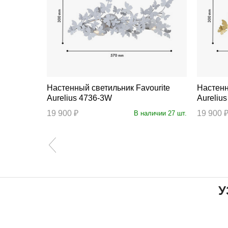
Настенный светильник Favourite
Настенный 
Aurelius 4736-3W
Aureliu
19 900 ₽
19 900 
аличии 1 шт.
В наличии 27 шт.
У