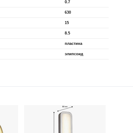
0.7
630
15
8.5
пластина
элипсоид