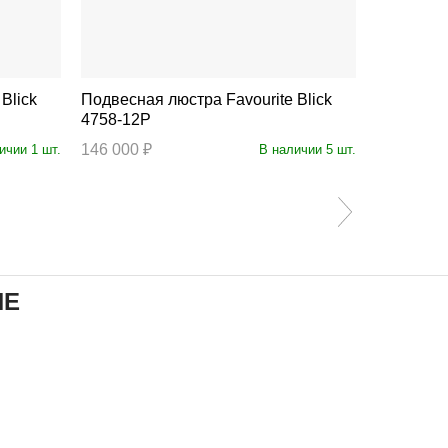
Подвесная люстра Favourite Blick
Подвесная люстр
4758-12P
4758-10P
146 000 ₽
110 300 ₽
ичии 1 шт.
В наличии 5 шт.
ИЕ