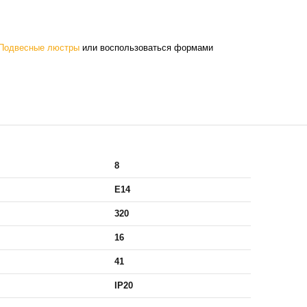
Подвесные люстры
или воспользоваться формами
8
E14
320
16
41
IP20