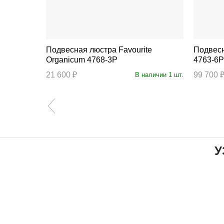
Подвесная люстра Favourite
Подвесная люст
Organicum 4768-3P
4763-6P
21 600 ₽
99 700 
личии 27 шт.
В наличии 1 шт.
У