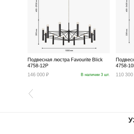
Подвесная люстра Favourite Blick
Подвесная люс
4758-12P
4758-1
146 000 ₽
110 300
личии 22 шт.
В наличии 3 шт.
У