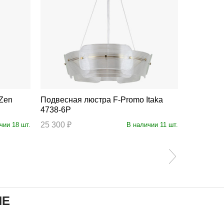
Подвесная люстра F-Promo Itaka
Подвесная люстра 
4738-6P
4736-12P
25 300 ₽
78 700 ₽
чии 18 шт.
В наличии 11 шт.
ИЕ