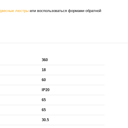
двесные люстры
или воспользоваться формами обратной
360
18
60
IP20
65
65
30.5