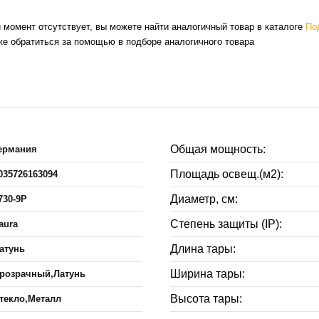
й момент отсутствует, вы можете найти аналогичный товар в каталоге
По
же обратиться за помощью в подборе аналогичного товара
Общая мощность:
ермания
Площадь освещ.(м2):
035726163094
Диаметр, см:
730-9P
Степень защиты (IP):
aura
Длина тары:
атунь
Ширина тары:
розрачный,Латунь
Высота тары:
текло,Металл