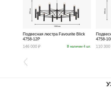
Подвесная люстра Favourite Blick
Подвесная люс
4758-12P
4758-1
146 000 ₽
110 300
личии 18 шт.
В наличии 4 шт.
У