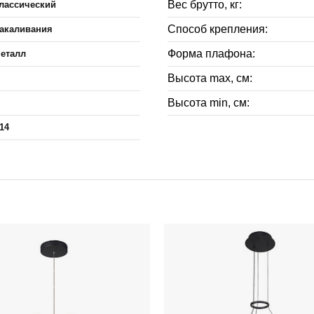
Вес брутто, кг:
лассический
Способ крепления:
акаливания
Форма плафона:
еталл
Высота max, см:
Высота min, см:
14