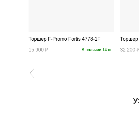
20-1F
Торшер F-Promo Fortis 4778-1F
ступление
15 900 ₽
32 200 
В наличии 14 шт.
У