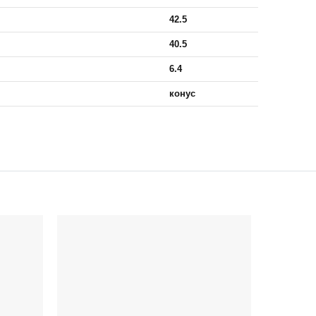
42.5
40.5
6.4
конус