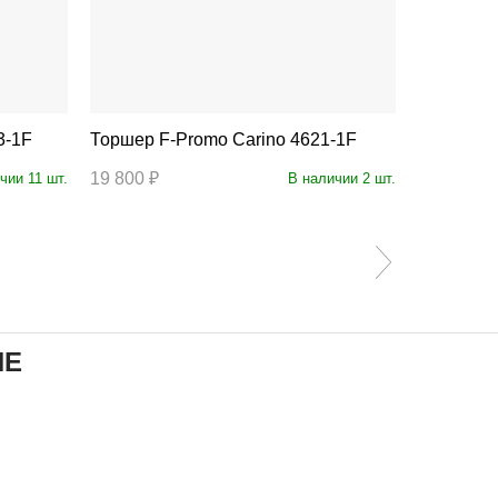
23-1F
Торшер F-Promo Carino 4621-1F
Т
19 800 ₽
15 000 ₽
чии 11 шт.
В наличии 2 шт.
ИЕ