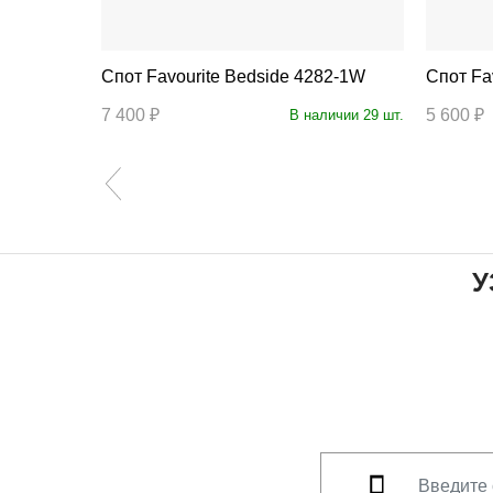
 2228-1W
Спот Favourite Bedside 4282-1W
Спо
7 400 ₽
5 600 ₽
личии 17 шт.
В наличии 29 шт.
У