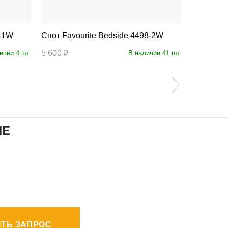
3-1W
Спот Favourite Bedside 4498-2W
Спот
5 600 ₽
7 400 ₽
ичии 4 шт.
В наличии 41 шт.
ИЕ
ТЬ ЗАПРОС