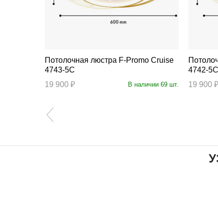
Потолочная люстра F-Promo Cruise
Потолочная л
4743-5C
4742-5
19 900 ₽
19 900 
аличии 5 шт.
В наличии 69 шт.
У