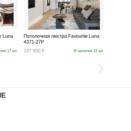
Потолочная люстра Favourite Luna
Потолочная люст
4371-27P
4284-8P
197 900 ₽
25 000 ₽
чии 17 шт.
В наличии 12 шт.
ИЕ