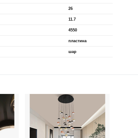
26
11.7
4550
пластина
шар