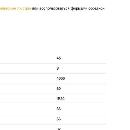
одвесные люстры
или воспользоваться формами обратной
45
9
4000
60
IP20
66
66
32