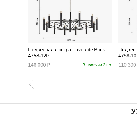
Подвесная люстра Favourite Blick
Подвесная люс
4758-12P
4758-1
146 000 ₽
110 300
личии 22 шт.
В наличии 3 шт.
У