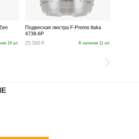
Подвесная люстра F-Promo Itaka
Подвесная люстра 
4738-6P
4736-12P
25 300 ₽
78 700 ₽
чии 18 шт.
В наличии 11 шт.
ИЕ