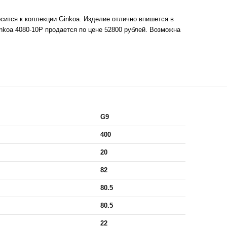
сится к коллекции Ginkoa. Изделие отлично впишется в
koa 4080-10P продается по цене 52800 рублей. Возможна
G9
400
20
82
80.5
80.5
22