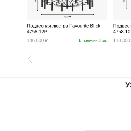
Подвесная люстра Favourite Blick
Подвесная люс
4758-12P
4758-1
146 000 ₽
110 300
личии 22 шт.
В наличии 3 шт.
У