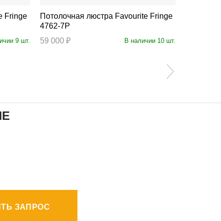
Потолочная люстра Favourite Fringe
Потолочная люс
4762-7P
4740-7C
59 000 ₽
19 900 ₽
ичии 9 шт.
В наличии 10 шт.
ИЕ
ТЬ ЗАПРОС