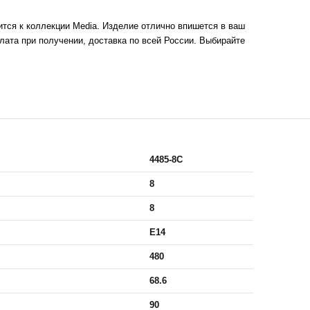
тся к коллекции Media. Изделие отлично впишется в ваш
лата при получении, доставка по всей России. Выбирайте
4485-8C
8
8
E14
480
68.6
90