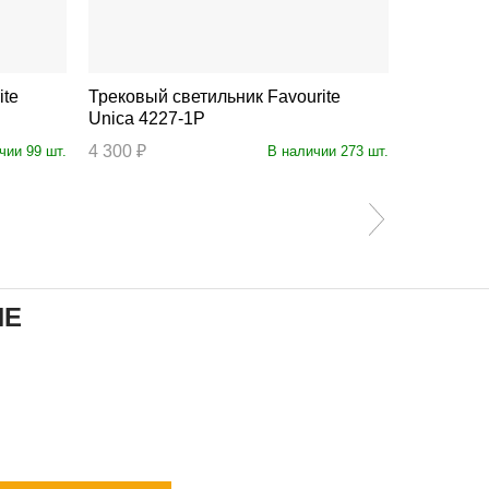
Трековый светильник Favourite
Трековый све
Unica 4227-1P
Unica 42
4 300 ₽
4 500 ₽
чии 99 шт.
В наличии 273 шт.
ИЕ