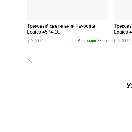
Трековый светильник Favourite
Трековый с
Logica 4574-1U
Logica 
7 300 ₽
6 200 ₽
личии 93 шт.
В наличии 35 шт.
У