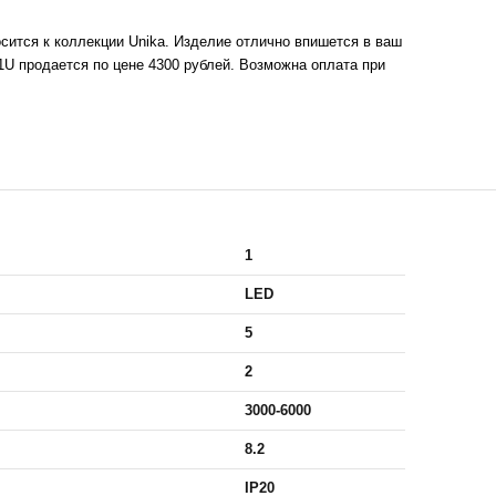
сится к коллекции Unika. Изделие отлично впишется в ваш
1U продается по цене 4300 рублей. Возможна оплата при
1
LED
5
2
3000-6000
8.2
IP20