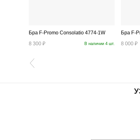
Бра F-Promo Consolatio 4774-1W
Бра
8 300 ₽
8 000 ₽
личии 18 шт.
В наличии 4 шт.
У