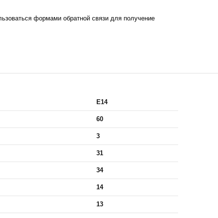
льзоваться формами обратной связи для получение
E14
60
3
31
34
14
13