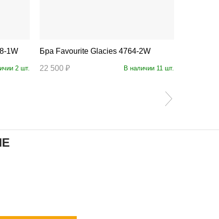
768-1W
Бра Favourite Glacies 4764-2W
Бра Fa
22 500 ₽
16 700 ₽
ичии 2 шт.
В наличии 11 шт.
ИЕ