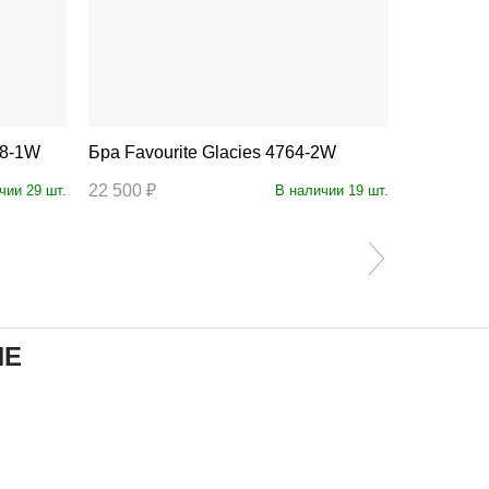
768-1W
Бра Favourite Glacies 4764-2W
Бра Fa
22 500 ₽
16 700 ₽
чии 29 шт.
В наличии 19 шт.
ИЕ