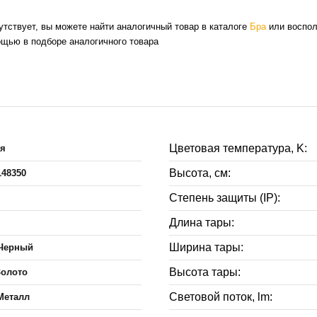
сутствует, вы можете найти аналогичный товар в каталоге
Бра
или воспол
ощью в подборе аналогичного товара
Цветовая температура, K:
ия
Высота, см:
148350
Степень защиты (IP):
Длина тары:
Ширина тары:
,Черный
Высота тары:
Золото
Световой поток, lm:
Металл