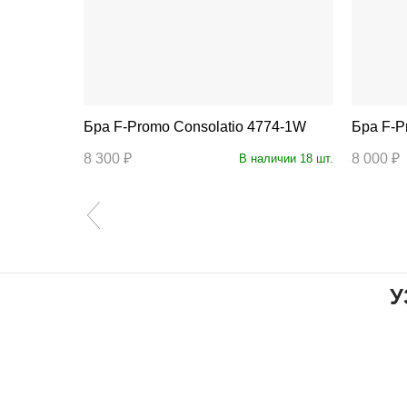
1W
Бра F-Promo Consolatio 4774-1W
Бра
8 300 ₽
8 000 ₽
аличии 4 шт.
В наличии 18 шт.
У