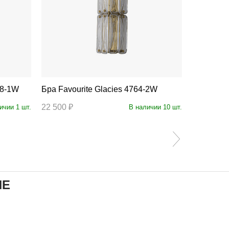
768-1W
Бра Favourite Glacies 4764-2W
Бра F
22 500 ₽
11 700 ₽
ичии 1 шт.
В наличии 10 шт.
ИЕ