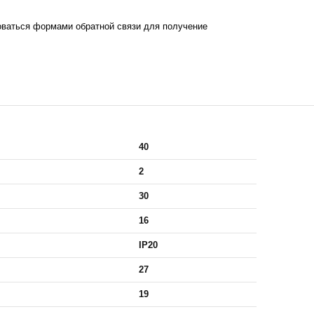
ваться формами обратной связи для получение
40
2
30
16
IP20
27
19