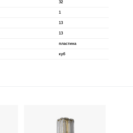
32
1
13
13
пластина
куб