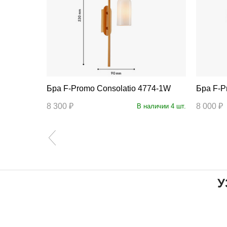
1W
Бра F-Promo Consolatio 4774-1W
Бра
8 300 ₽
8 000 ₽
аличии 7 шт.
В наличии 4 шт.
У