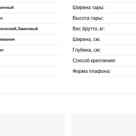
Ширина тары:
рачный
Высота тары:
ло
Вес брутто, кг:
сический,Замковый
Ширина, см:
ливания
Глубина, см:
лл
Способ крепления:
Форма плафона: