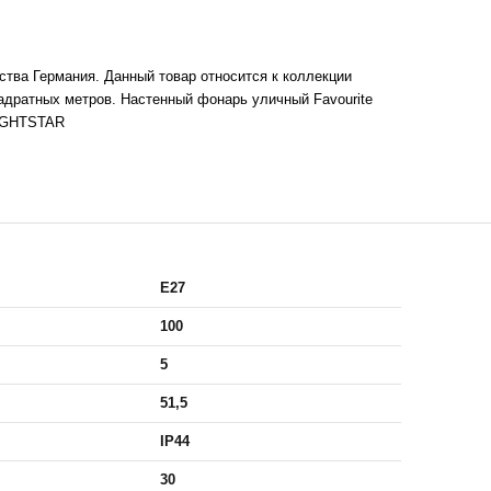
тва Германия. Данный товар относится к коллекции
адратных метров. Настенный фонарь уличный Favourite
LIGHTSTAR
E27
100
5
51,5
IP44
30